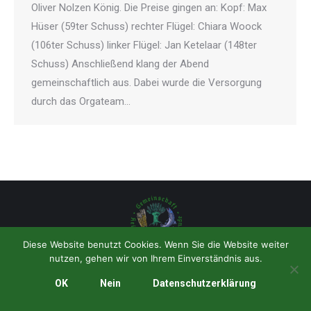
Oliver Nolzen König. Die Preise gingen an: Kopf: Max
Hüser (59ter Schuss) rechter Flügel: Chiara Woock
(106ter Schuss) linker Flügel: Jan Ketelaar (148ter
Schuss) Anschließend klang der Abend
gemeinschaftlich aus. Dabei wurde die Versorgung
durch das Orgateam…
Diese Website benutzt Cookies. Wenn Sie die Website weiter
nutzen, gehen wir von Ihrem Einverständnis aus.
Created by Philipp Gregull
Weiteres
OK
Nein
Datenschutzerklärung
Copyright © 2020 BSV "Frohsinn" Mehr-Ork-Gest e.V.