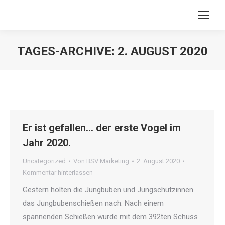
TAGES-ARCHIVE:
2. AUGUST 2020
Sie befinden sich hier:
Er ist gefallen… der erste Vogel im
Jahr 2020.
Uncategorized
Von
BSV Marketing
2. August 2020
Kommentar hinterlassen
Gestern holten die Jungbuben und Jungschützinnen
das Jungbubenschießen nach. Nach einem
spannenden Schießen wurde mit dem 392ten Schuss