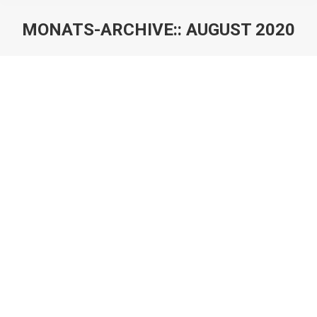
MONATS-ARCHIVE::
AUGUST 2020
Sie befinden sich hier:
Vorstandgrillen 2020
Uncategorized
Von
BSV Marketing
8. August 2020
Kommentar hinterlassen
Der Vorstand ist im Verein dafür da, die Kohlen aus
dem Feuer zu holen. Dieses Jahr ist dabei von vielen
unerwarteten Herausforderungen für die
Vorstandsmitglieder geprägt. Grund genug, auch mal
die Kohlen im Feuer zu lassen und bei einer Sitzung zu
grillen. Denn: Wenn’s um die Wurst geht, ist der
Vorstand auch gefragt. #vorstand #grillen…