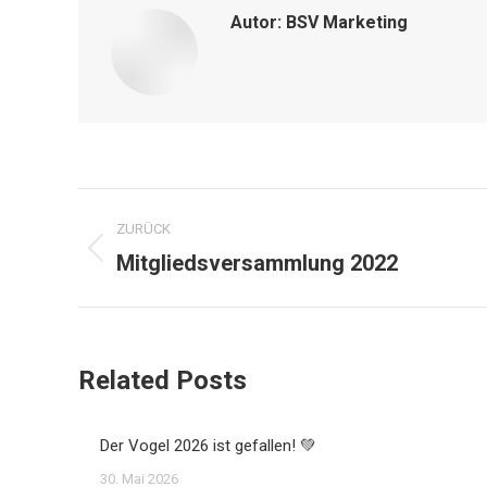
Autor:
BSV Marketing
Kommentarnavigation
ZURÜCK
Mitgliedsversammlung 2022
Vorheriger
Beitrag:
Related Posts
Der Vogel 2026 ist gefallen! 💚
30. Mai 2026