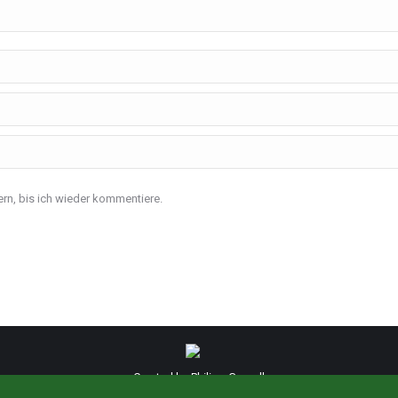
rn, bis ich wieder kommentiere.
Created by Philipp Gregull
Impressum
Datenschutzerklärung