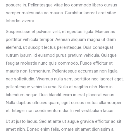
posuere in. Pellentesque vitae leo commodo libero cursus
semper malesuada ac mauris. Curabitur laoreet erat vitae
lobortis viverra.
Suspendisse et pulvinar velit, et egestas ligula. Maecenas
porttitor vehicula tempor. Aenean aliquam magna ut diam
eleifend, ut suscipit lectus pellentesque. Duis consequat
rutrum ipsum, id euismod purus pretium vehicula. Quisque
feugiat molestie nunc quis commodo. Fusce efficitur et
mauris non fermentum. Pellentesque accumsan non ligula
nec sollicitudin. Vivamus nulla sem, porttitor nec laoreet eget,
pellentesque vehicula urna. Nulla at sagittis nibh. Nam in
bibendum neque. Duis blandit enim in erat placerat varius.
Nulla dapibus ultricies quam, eget cursus metus ullamcorper
et. Integer non condimentum dui. In vel vestibulum lacus.
Ut at justo lacus. Sed at ante ut augue gravida efficitur ac sit
amet nibh. Donec enim felis, ornare sit amet dignissim a,