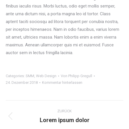
finibus iaculis risus. Morbi luctus, odio eget mollis semper,
ante urna dictum nisi, a porta magna leo id tortor. Class
aptent taciti sociosqu ad litora torquent per conubia nostra,
per inceptos himenaeos. Nam in odio faucibus, varius lorem
sit amet, ultricies massa. Nam lobortis enim a enim viverra
maximus. Aenean ullamcorper quis mi et euismod. Fusce
auctor sem in lectus fringilla lacinia.
Categories:
SMM
,
Web Design
Von
Philipp Gregull
24. Dezember 2018
Kommentar hinterlassen
Project
ZURÜCK
navigation
Lorem ipsum dolor
Previous
project: