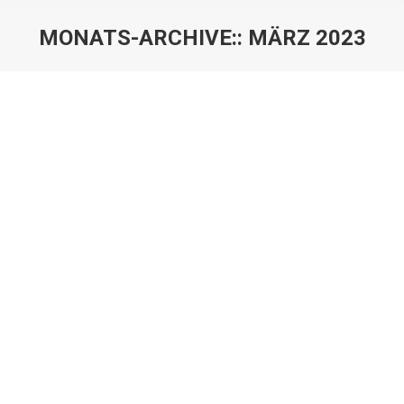
MONATS-ARCHIVE::
MÄRZ 2023
Sie befinden sich hier:
50 Tage noch!
Uncategorized
Von
BSV Marketing
31. März 2023
Kommentar hinterlassen
50 Tage noch Auf zum Orker Schützenfest 20.-22.
Mai #schuetzenverein #schuetzenfest #vorfreude
#bsvmog
Bildershow 2023
Uncategorized
Von
BSV Marketing
6. März 2023