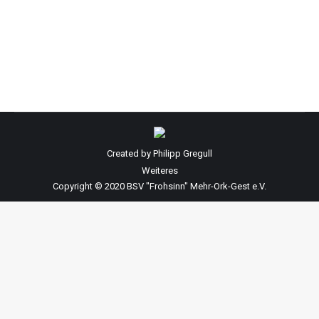
Gedenken an die Verstorbenen war sehr groß. Das
Gedenken wurde musikalisch begleitet…
Created by Philipp Gregull
Weiteres
Copyright © 2020 BSV "Frohsinn" Mehr-Ork-Gest e.V.