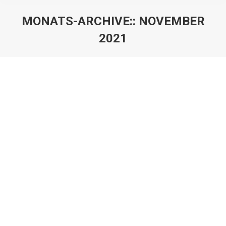
MONATS-ARCHIVE::
NOVEMBER
2021
Sie befinden sich hier:
Volkstrauertag
Uncategorized
Von
BSV Marketing
15. November 2021
Kommentar hinterlassen
In Gedenken an die Opfer der Kriege und Bürgerkriege
und an unsere verstorbenen Kameraden und
Kameradinnen, haben wir heute gemeinsam mit den
Kameraden aus Emmelsum und Spellen sowie der BIG
Spellen anlässlich des Volkstrauertags einen Kranz
am Ehrenmal niedergelegt. Die Teilnahme an dem