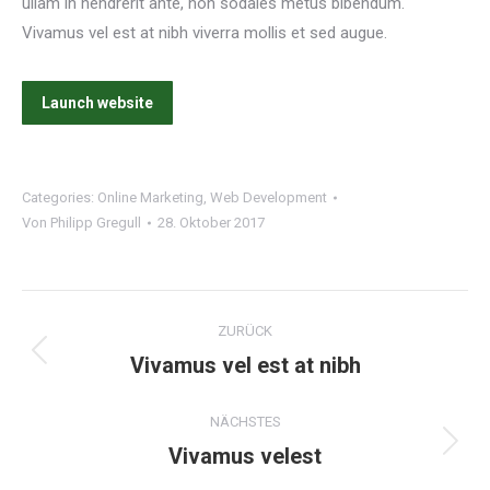
ullam in hendrerit ante, non sodales metus bibendum.
Vivamus vel est at nibh viverra mollis et sed augue.
Launch website
Categories:
Online Marketing
,
Web Development
Von
Philipp Gregull
28. Oktober 2017
Project
ZURÜCK
navigation
Vivamus vel est at nibh
Previous
project:
NÄCHSTES
Vivamus velest
Next
project: